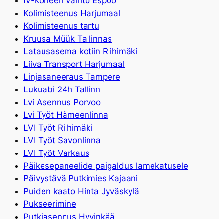
IV-koneen vaihto Espoo
Kolimisteenus Harjumaal
Kolimisteenus tartu
Kruusa Müük Tallinnas
Latausasema kotiin Riihimäki
Liiva Transport Harjumaal
Linjasaneeraus Tampere
Lukuabi 24h Tallinn
Lvi Asennus Porvoo
Lvi Työt Hämeenlinna
LVI Työt Riihimäki
LVI Työt Savonlinna
LVI Työt Varkaus
Päikesepaneelide paigaldus lamekatusele
Päivystävä Putkimies Kajaani
Puiden kaato Hinta Jyväskylä
Pukseerimine
Putkiasennus Hyvinkää