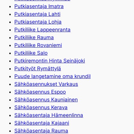
Putkiasentaja Imatra
Putkiasentaja Lahti
Putkiasentaja Lohja
Putkiliike Lappeenranta
Putkiliike Rauma
Putkiliike Rovaniemi
Putkiliike Salo
Putkiremontin Hinta Seinäjoki
Putkityöt Rymättylä
Puude langetamine oma krundil
Sähköasennukset Varkaus
Sähköasennus Espoo
Sähköasennus Kauniainen
Sähköasennus Kerava
Sähköasentaja Hämeenlinna
Sähköasentaja Kajaani
Sähköasentaja Rauma