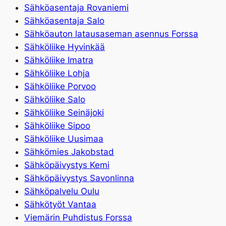
Sähköasentaja Rovaniemi
Sähköasentaja Salo
Sähköauton latausaseman asennus Forssa
Sähköliike Hyvinkää
Sähköliike Imatra
Sähköliike Lohja
Sähköliike Porvoo
Sähköliike Salo
Sähköliike Seinäjoki
Sähköliike Sipoo
Sähköliike Uusimaa
Sähkömies Jakobstad
Sähköpäivystys Kemi
Sähköpäivystys Savonlinna
Sähköpalvelu Oulu
Sähkötyöt Vantaa
Viemärin Puhdistus Forssa