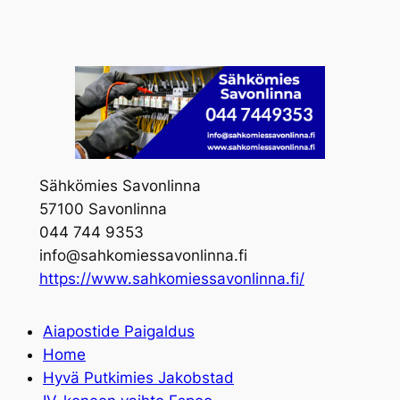
Skip
to
content
Sähkömies Savonlinna
57100 Savonlinna
044 744 9353
info@sahkomiessavonlinna.fi
https://www.sahkomiessavonlinna.fi/
Aiapostide Paigaldus
Home
Hyvä Putkimies Jakobstad