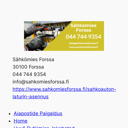
Skip
to
content
Sähkömies Forssa
30100 Forssa
044 744 9354
info@sahkomiesforssa.fi
https://www.sahkomiesforssa.fi/sahkoauton-
laturin-asennus
Aiapostide Paigaldus
Home