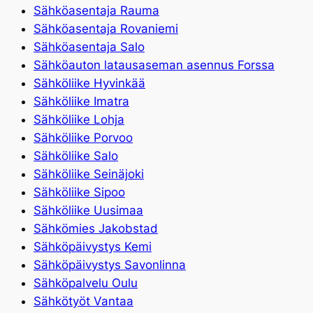
Sähköasentaja Rauma
Sähköasentaja Rovaniemi
Sähköasentaja Salo
Sähköauton latausaseman asennus Forssa
Sähköliike Hyvinkää
Sähköliike Imatra
Sähköliike Lohja
Sähköliike Porvoo
Sähköliike Salo
Sähköliike Seinäjoki
Sähköliike Sipoo
Sähköliike Uusimaa
Sähkömies Jakobstad
Sähköpäivystys Kemi
Sähköpäivystys Savonlinna
Sähköpalvelu Oulu
Sähkötyöt Vantaa