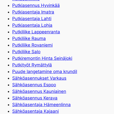
Putkiasennus Hyvinkää
Putkiasentaja Imatra
Putkiasentaja Lahti
Putkiasentaja Lohja
Putkiliike Lappeenranta
Putkiliike Rauma
Putkiliike Rovaniemi
Putkiliike Salo
Putkiremontin Hinta Seinäjoki
Putkityöt Rymättylä
Puude langetamine oma krundil
Sähköasennukset Varkaus
Sähköasennus Espoo
Sähköasennus Kauniainen
Sähköasennus Kerava
Sähköasentaja Hämeenlinna
Sähköasentaja Kajaani