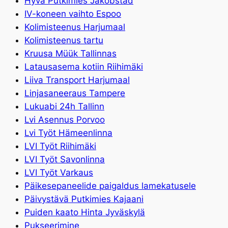
Hyvä Putkimies Jakobstad
IV-koneen vaihto Espoo
Kolimisteenus Harjumaal
Kolimisteenus tartu
Kruusa Müük Tallinnas
Latausasema kotiin Riihimäki
Liiva Transport Harjumaal
Linjasaneeraus Tampere
Lukuabi 24h Tallinn
Lvi Asennus Porvoo
Lvi Työt Hämeenlinna
LVI Työt Riihimäki
LVI Työt Savonlinna
LVI Työt Varkaus
Päikesepaneelide paigaldus lamekatusele
Päivystävä Putkimies Kajaani
Puiden kaato Hinta Jyväskylä
Pukseerimine