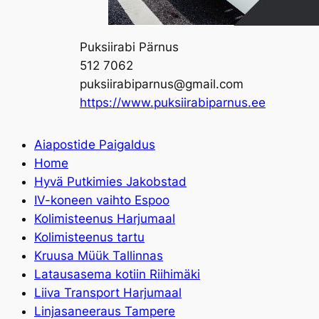
Puksiirabi Pärnus
512 7062
puksiirabiparnus@gmail.com
https://www.puksiirabiparnus.ee
Aiapostide Paigaldus
Home
Hyvä Putkimies Jakobstad
IV-koneen vaihto Espoo
Kolimisteenus Harjumaal
Kolimisteenus tartu
Kruusa Müük Tallinnas
Latausasema kotiin Riihimäki
Liiva Transport Harjumaal
Linjasaneeraus Tampere