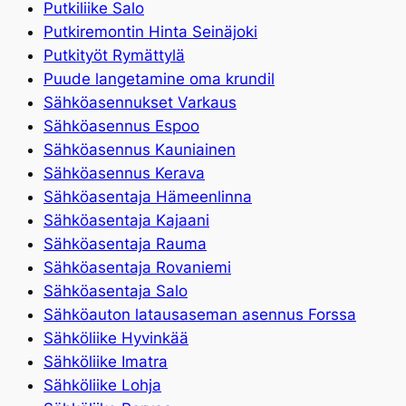
Putkiliike Salo
Putkiremontin Hinta Seinäjoki
Putkityöt Rymättylä
Puude langetamine oma krundil
Sähköasennukset Varkaus
Sähköasennus Espoo
Sähköasennus Kauniainen
Sähköasennus Kerava
Sähköasentaja Hämeenlinna
Sähköasentaja Kajaani
Sähköasentaja Rauma
Sähköasentaja Rovaniemi
Sähköasentaja Salo
Sähköauton latausaseman asennus Forssa
Sähköliike Hyvinkää
Sähköliike Imatra
Sähköliike Lohja