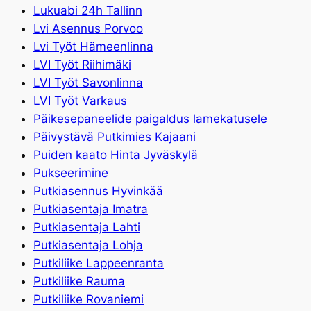
Lukuabi 24h Tallinn
Lvi Asennus Porvoo
Lvi Työt Hämeenlinna
LVI Työt Riihimäki
LVI Työt Savonlinna
LVI Työt Varkaus
Päikesepaneelide paigaldus lamekatusele
Päivystävä Putkimies Kajaani
Puiden kaato Hinta Jyväskylä
Pukseerimine
Putkiasennus Hyvinkää
Putkiasentaja Imatra
Putkiasentaja Lahti
Putkiasentaja Lohja
Putkiliike Lappeenranta
Putkiliike Rauma
Putkiliike Rovaniemi