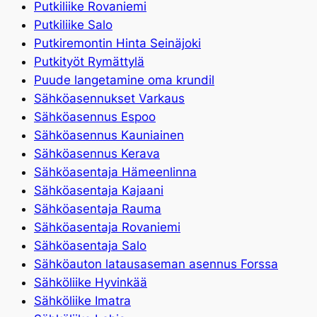
Putkiliike Rovaniemi
Putkiliike Salo
Putkiremontin Hinta Seinäjoki
Putkityöt Rymättylä
Puude langetamine oma krundil
Sähköasennukset Varkaus
Sähköasennus Espoo
Sähköasennus Kauniainen
Sähköasennus Kerava
Sähköasentaja Hämeenlinna
Sähköasentaja Kajaani
Sähköasentaja Rauma
Sähköasentaja Rovaniemi
Sähköasentaja Salo
Sähköauton latausaseman asennus Forssa
Sähköliike Hyvinkää
Sähköliike Imatra