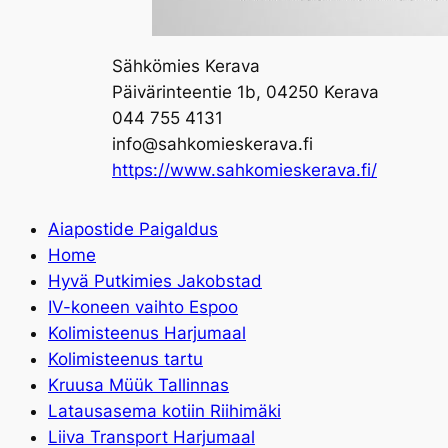
Sähkömies Kerava
Päivärinteentie 1b, 04250 Kerava
044 755 4131
info@sahkomieskerava.fi
https://www.sahkomieskerava.fi/
Aiapostide Paigaldus
Home
Hyvä Putkimies Jakobstad
IV-koneen vaihto Espoo
Kolimisteenus Harjumaal
Kolimisteenus tartu
Kruusa Müük Tallinnas
Latausasema kotiin Riihimäki
Liiva Transport Harjumaal