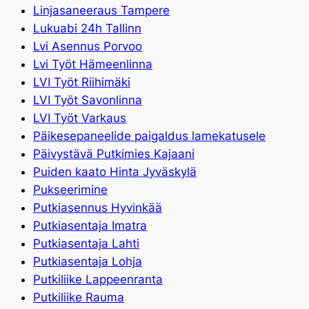
Linjasaneeraus Tampere
Lukuabi 24h Tallinn
Lvi Asennus Porvoo
Lvi Työt Hämeenlinna
LVI Työt Riihimäki
LVI Työt Savonlinna
LVI Työt Varkaus
Päikesepaneelide paigaldus lamekatusele
Päivystävä Putkimies Kajaani
Puiden kaato Hinta Jyväskylä
Pukseerimine
Putkiasennus Hyvinkää
Putkiasentaja Imatra
Putkiasentaja Lahti
Putkiasentaja Lohja
Putkiliike Lappeenranta
Putkiliike Rauma