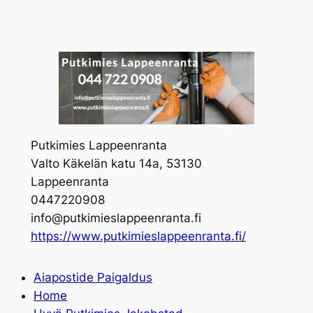
Skip
to
content
Putkimies Lappeenranta
Valto Käkelän katu 14a, 53130
Lappeenranta
0447220908
info@putkimieslappeenranta.fi
https://www.putkimieslappeenranta.fi/
Aiapostide Paigaldus
Home