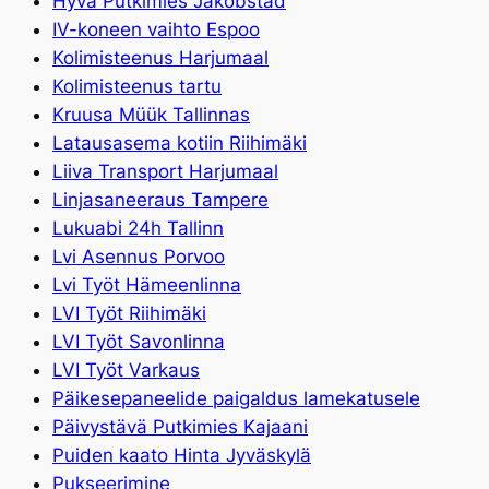
Hyvä Putkimies Jakobstad
IV-koneen vaihto Espoo
Kolimisteenus Harjumaal
Kolimisteenus tartu
Kruusa Müük Tallinnas
Latausasema kotiin Riihimäki
Liiva Transport Harjumaal
Linjasaneeraus Tampere
Lukuabi 24h Tallinn
Lvi Asennus Porvoo
Lvi Työt Hämeenlinna
LVI Työt Riihimäki
LVI Työt Savonlinna
LVI Työt Varkaus
Päikesepaneelide paigaldus lamekatusele
Päivystävä Putkimies Kajaani
Puiden kaato Hinta Jyväskylä
Pukseerimine