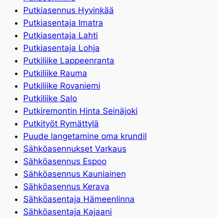
Putkiasennus Hyvinkää
Putkiasentaja Imatra
Putkiasentaja Lahti
Putkiasentaja Lohja
Putkiliike Lappeenranta
Putkiliike Rauma
Putkiliike Rovaniemi
Putkiliike Salo
Putkiremontin Hinta Seinäjoki
Putkityöt Rymättylä
Puude langetamine oma krundil
Sähköasennukset Varkaus
Sähköasennus Espoo
Sähköasennus Kauniainen
Sähköasennus Kerava
Sähköasentaja Hämeenlinna
Sähköasentaja Kajaani