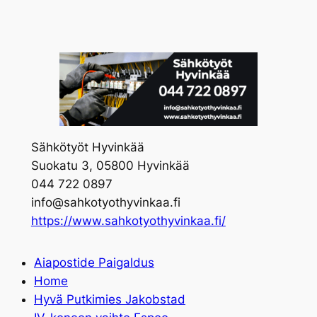
Skip
to
content
Sähkötyöt Hyvinkää
Suokatu 3, 05800 Hyvinkää
044 722 0897
info@sahkotyothyvinkaa.fi
https://www.sahkotyothyvinkaa.fi/
Aiapostide Paigaldus
Home
Hyvä Putkimies Jakobstad