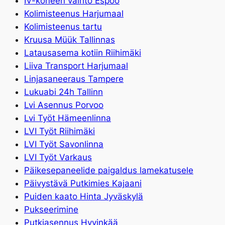
IV-koneen vaihto Espoo
Kolimisteenus Harjumaal
Kolimisteenus tartu
Kruusa Müük Tallinnas
Latausasema kotiin Riihimäki
Liiva Transport Harjumaal
Linjasaneeraus Tampere
Lukuabi 24h Tallinn
Lvi Asennus Porvoo
Lvi Työt Hämeenlinna
LVI Työt Riihimäki
LVI Työt Savonlinna
LVI Työt Varkaus
Päikesepaneelide paigaldus lamekatusele
Päivystävä Putkimies Kajaani
Puiden kaato Hinta Jyväskylä
Pukseerimine
Putkiasennus Hyvinkää