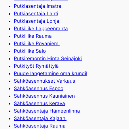
Putkiasentaja Imatra
Putkiasentaja Lahti
Putkiasentaja Lohja
Putkiliike Lappeenranta
Putkiliike Rauma
Putkiliike Rovaniemi
Putkiliike Salo
Putkiremontin Hinta Seinäjoki
Putkityöt Rymättylä
Puude langetamine oma krundil
Sähköasennukset Varkaus
Sähköasennus Espoo
Sähköasennus Kauniainen
Sähköasennus Kerava
Sähköasentaja Hämeenlinna
Sähköasentaja Kajaani
Sähköasentaja Rauma