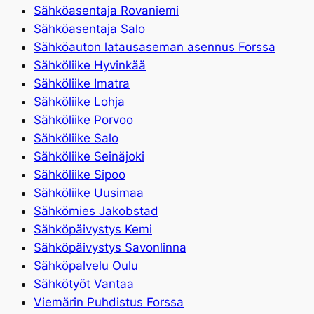
Sähköasentaja Rovaniemi
Sähköasentaja Salo
Sähköauton latausaseman asennus Forssa
Sähköliike Hyvinkää
Sähköliike Imatra
Sähköliike Lohja
Sähköliike Porvoo
Sähköliike Salo
Sähköliike Seinäjoki
Sähköliike Sipoo
Sähköliike Uusimaa
Sähkömies Jakobstad
Sähköpäivystys Kemi
Sähköpäivystys Savonlinna
Sähköpalvelu Oulu
Sähkötyöt Vantaa
Viemärin Puhdistus Forssa