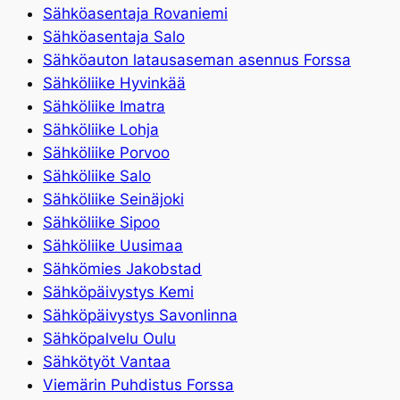
Sähköasentaja Rovaniemi
Sähköasentaja Salo
Sähköauton latausaseman asennus Forssa
Sähköliike Hyvinkää
Sähköliike Imatra
Sähköliike Lohja
Sähköliike Porvoo
Sähköliike Salo
Sähköliike Seinäjoki
Sähköliike Sipoo
Sähköliike Uusimaa
Sähkömies Jakobstad
Sähköpäivystys Kemi
Sähköpäivystys Savonlinna
Sähköpalvelu Oulu
Sähkötyöt Vantaa
Viemärin Puhdistus Forssa