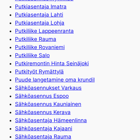
Putkiasentaja Imatra
Putkiasentaja Lahti
Putkiasentaja Lohja
Putkiliike Lappeenranta
Putkiliike Rauma
Putkiliike Rovaniemi
Putkiliike Salo
Putkiremontin Hinta Seinäjoki
Putkityöt Rymättylä
Puude langetamine oma krundil
Sähköasennukset Varkaus
Sähköasennus Espoo
Sähköasennus Kauniainen
Sähköasennus Kerava
Sähköasentaja Hämeenlinna
Sähköasentaja Kajaani
Sähköasentaja Rauma