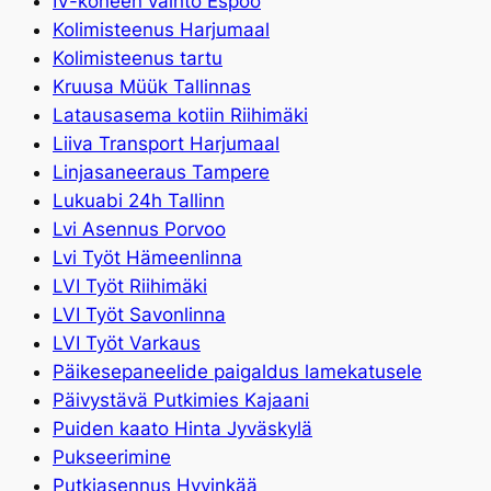
IV-koneen vaihto Espoo
Kolimisteenus Harjumaal
Kolimisteenus tartu
Kruusa Müük Tallinnas
Latausasema kotiin Riihimäki
Liiva Transport Harjumaal
Linjasaneeraus Tampere
Lukuabi 24h Tallinn
Lvi Asennus Porvoo
Lvi Työt Hämeenlinna
LVI Työt Riihimäki
LVI Työt Savonlinna
LVI Työt Varkaus
Päikesepaneelide paigaldus lamekatusele
Päivystävä Putkimies Kajaani
Puiden kaato Hinta Jyväskylä
Pukseerimine
Putkiasennus Hyvinkää