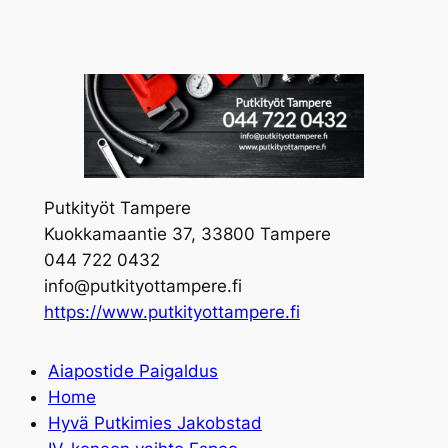
Skip
to
content
Putkityöt Tampere
Kuokkamaantie 37, 33800 Tampere
044 722 0432
info@putkityottampere.fi
https://www.putkityottampere.fi
Aiapostide Paigaldus
Home
Hyvä Putkimies Jakobstad